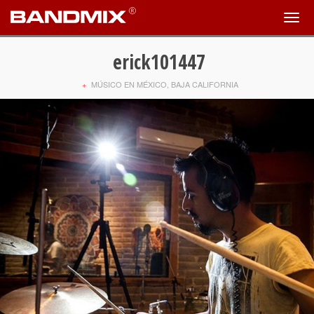
erick101447
+
MÚSICO EN MÉXICO, BAJA CALIFORNIA