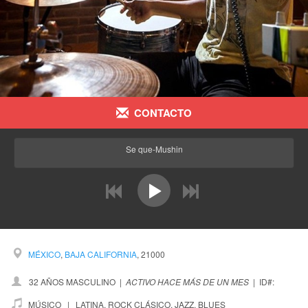
CONTACTO
Se que-Mushin
prev
next
MÉXICO
,
BAJA CALIFORNIA
, 21000
32 AÑOS MASCULINO
|
ACTIVO HACE MÁS DE UN MES
|
ID#:
MÚSICO |
LATINA
,
ROCK CLÁSICO
,
JAZZ
,
BLUES