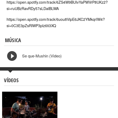
https://open.spotify.com/track/6ZS4W9BUIvYaPWVrP8UKz2?
si=ruUBzRavRDy57sLDalBLWA
https://open.spotify.com/track/6uou8VipE6JKC2YMkqrIW4?
si=0C3E3pZsRlWP3plz6ti3XQ
MÚSICA
Se que-Mushin (Video)
VÍDEOS