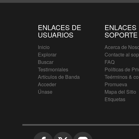
ENLACES DE
ENLACES
USUARIOS
SOPORTE
Inicio
Acerca de Noso
Explorar
Contacte al sop
Buscar
FAQ
Testimoniales
Políticas de Pr
Artículos de Banda
Teérminos & co
Acceder
Promueva
Únase
Mapa del Sitio
Etiquetas