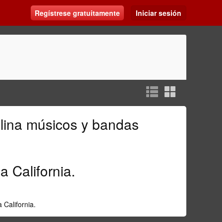
Regístrese gratuitamente
Iniciar sesión
lina músicos
y bandas
a California
.
a California
.