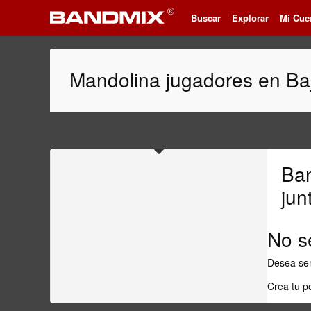
Buscar
Explorar
Mi Cue
Mandolina jugadores en Baj
Ba
jun
No s
Desea ser
Crea tu p