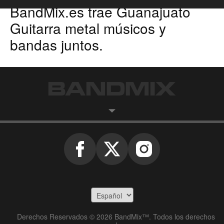
BandMix.es
trae
Guanajuato
Guitarra metal músicos
y
bandas juntos.
Derechos Reservados © 2026 BandMix™. Todos los derechos