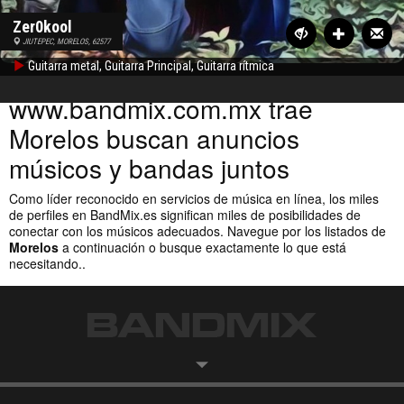
Zer0kool
JIUTEPEC, MORELOS, 62577
Guitarra metal, Guitarra Principal, Guitarra rítmica
www.bandmix.com.mx
trae
Morelos buscan anuncios
músicos y bandas juntos
Como líder reconocido en servicios de música en línea, los miles
de perfiles en
BandMix.es
significan miles de posibilidades de
conectar con los músicos adecuados. Navegue por los listados de
Morelos
a continuación o
busque exactamente lo que está
necesitando.
.