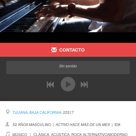
CONTACTO
Sin sonido
anterior
después
TIJUANA
,
BAJA CALIFORNIA
, 22517
52 AÑOS MASCULINO
|
ACTIVO HACE MÁS DE UN MES
|
ID#:
MÚSICO |
CLÁSICA
,
ACÚSTICA
,
ROCK ALTERNATIVO/MODERNO