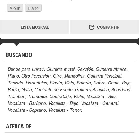
Violín
Piano
LISTA MUSICAL
COMPARTIR
BUSCANDO
Banda para unirse
,
Guitarra metal
,
Saxofón
,
Guitarra rítmica
,
Piano
,
Otro Percusión
,
Otro
,
Mandolina
,
Guitarra Principal
,
Teclado
,
Harmónica
,
Flauta
,
Viola
,
Batería
,
Dobro
,
Chelo
,
Bajo
,
Banjo
,
Gaita
,
Cantante de Fondo
,
Guitarra Acústica
,
Acordeón
,
Trombón
,
Trompeta
,
Contrabajo
,
Violín
,
Vocalista - Alto
,
Vocalista - Barítono
,
Vocalista - Bajo
,
Vocalista - General
,
Vocalista - Soprano
,
Vocalista - Tenor
.
ACERCA DE