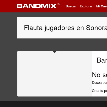
Buscar
Explorar
Mi Cue
Flauta jugadores en Sonor
Ba
No s
Desea ser
Crea tu p