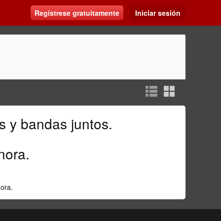
Regístrese gratuitamente
Iniciar sesión
s
y bandas juntos.
nora
.
ora
.