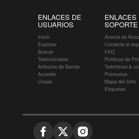
ENLACES DE
ENLACES
USUARIOS
SOPORTE
Inicio
Acerca de Noso
Explorar
Contacte al sop
Buscar
FAQ
Testimoniales
Políticas de Pr
Artículos de Banda
Teérminos & co
Acceder
Promueva
Únase
Mapa del Sitio
Etiquetas