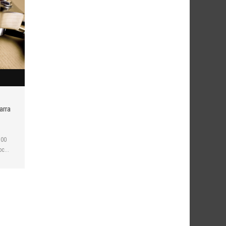
arra
100
c...