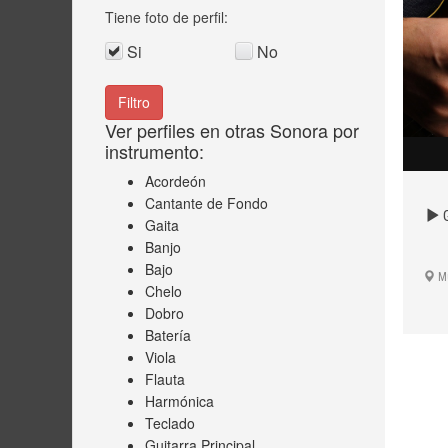
Tiene foto de perfil:
Si
No
Ver perfiles en otras Sonora por
instrumento:
Acordeón
Cantante de Fondo
G
Gaita
Banjo
Bajo
Mú
Chelo
Dobro
Batería
Viola
Flauta
Harmónica
Teclado
Guitarra Principal