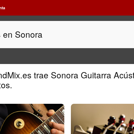
nta
s en Sonora
ndMix.es
trae
Sonora Guitarra Acús
tos.