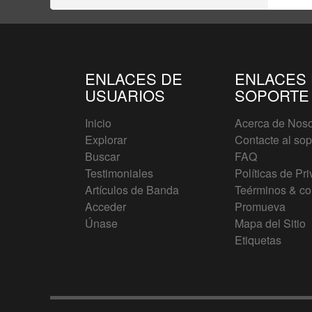
ENLACES DE
ENLACES
USUARIOS
SOPORTE
Inicio
Acerca de Noso
Explorar
Contacte al sop
Buscar
FAQ
Testimoniales
Políticas de Pr
Artículos de Banda
Teérminos & co
Acceder
Promueva
Únase
Mapa del Sitio
Etiquetas